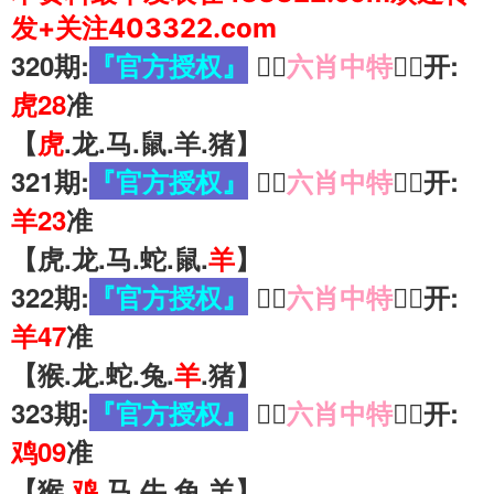
发+关注403322.com
320期:
『官方授权』
🏃‍♀️
六肖中特
🏃‍♀️开:
虎28
准
【
虎
.龙.马.鼠.羊.猪】
321期:
『官方授权』
🏃‍♀️
六肖中特
🏃‍♀️开:
羊23
准
【虎.龙.马.蛇.鼠.
羊
】
322期:
『官方授权』
🏃‍♀️
六肖中特
🏃‍♀️开:
羊47
准
【猴.龙.蛇.兔.
羊
.猪】
323期:
『官方授权』
🏃‍♀️
六肖中特
🏃‍♀️开:
鸡09
准
【猴.
鸡
.马.牛.兔.羊】