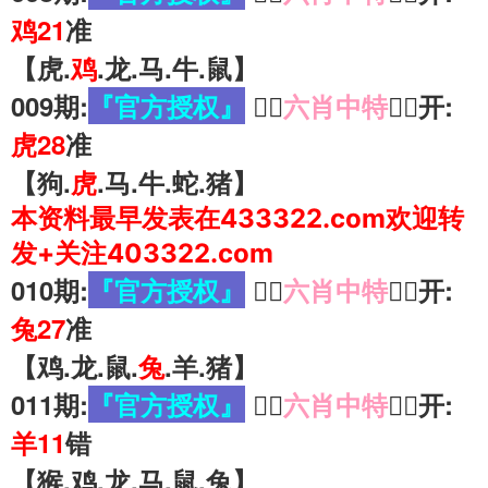
鸡21
准
【虎.
鸡
.龙.马.牛.鼠】
009期:
『官方授权』
🏃‍♀️
六肖中特
🏃‍♀️开:
虎28
准
【狗.
虎
.马.牛.蛇.猪】
本资料最早发表在433322.com欢迎转
发+关注403322.com
010期:
『官方授权』
🏃‍♀️
六肖中特
🏃‍♀️开:
兔27
准
【鸡.龙.鼠.
兔
.羊.猪】
011期:
『官方授权』
🏃‍♀️
六肖中特
🏃‍♀️开:
羊11
错
【猴.鸡.龙.马.鼠.兔】