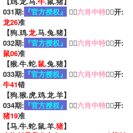
【鸡.龙.马.
牛
.鼠.猪】
031期:
『官方授权』
🏃‍♀️
六肖中特
🏃‍♀️开:
龙26
准
【狗.鸡.
龙
.马.兔.猪】
032期:
『官方授权』
🏃‍♀️
六肖中特
🏃‍♀️开:
鼠06
准
【猴.牛.蛇.
鼠
.兔.猪】
033期:
『官方授权』
🏃‍♀️
六肖中特
🏃‍♀️开:
牛41
错
【狗.猴.虎.鸡.龙.羊】
034期:
『官方授权』
🏃‍♀️
六肖中特
🏃‍♀️开:
猪19
准
【马.牛.蛇.鼠.羊.
猪
】