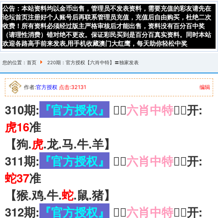
公告：本站资料均以金币出售，管理员不发表资料，需要充值的彩友请先在
论坛首页注册好个人账号后再联系管理员充值，充值后自由购买，杜绝二次
收费！所有资料必须经过版主严格审核后才能出售，资料没有百分百中奖
（请理性消费）错对绝不更改。保证彩民买到是百分百真实资料。同时本站
欢迎各路高手前来发表,用手机收藏澳门大红鹰，每天助你轻松中奖
您的位置：
首页
220期：官方授权【六肖中特】〓独家发表
作者:
官方授权
点击:32131
编辑
310期:
『官方授权』
🏃‍♀️
六肖中特
🏃‍♀️开:
虎16
准
【狗.
虎
.龙.马.牛.羊】
311期:
『官方授权』
🏃‍♀️
六肖中特
🏃‍♀️开:
蛇37
准
【猴.鸡.牛.
蛇
.鼠.猪】
312期:
『官方授权』
🏃‍♀️
六肖中特
🏃‍♀️开: