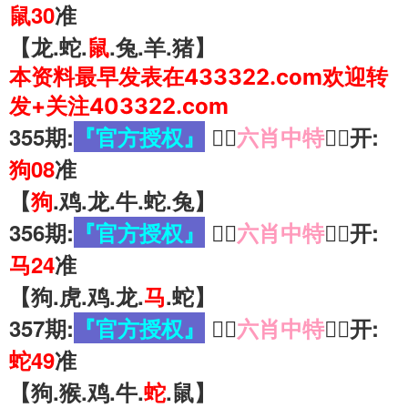
鼠30
准
【龙.蛇.
鼠
.兔.羊.猪】
本资料最早发表在433322.com欢迎转
发+关注403322.com
355期:
『官方授权』
🏃‍♀️
六肖中特
🏃‍♀️开:
狗08
准
【
狗
.鸡.龙.牛.蛇.兔】
356期:
『官方授权』
🏃‍♀️
六肖中特
🏃‍♀️开:
马24
准
【狗.虎.鸡.龙.
马
.蛇】
357期:
『官方授权』
🏃‍♀️
六肖中特
🏃‍♀️开:
蛇49
准
【狗.猴.鸡.牛.
蛇
.鼠】