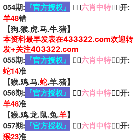
054期:
『官方授权』
🏃‍♀️
六肖中特
🏃‍♀️开:
羊48
错
【狗.猴.虎.马.牛.猪】
本资料最早发表在433322.com欢迎转
发+关注403322.com
055期:
『官方授权』
🏃‍♀️
六肖中特
🏃‍♀️开:
蛇14
准
【猴.鸡.马.
蛇
.羊.猪】
056期:
『官方授权』
🏃‍♀️
六肖中特
🏃‍♀️开:
羊48
准
【猴.鸡.龙.鼠.兔.
羊
】
057期:
『官方授权』
🏃‍♀️
六肖中特
🏃‍♀️开:
猴23
准