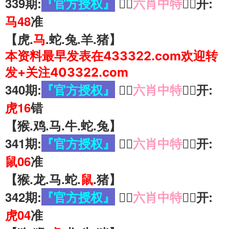
339期:
『官方授权』
🏃‍♀️
六肖中特
🏃‍♀️开:
马48
准
【虎.
马
.蛇.兔.羊.猪】
本资料最早发表在433322.com欢迎转
发+关注403322.com
340期:
『官方授权』
🏃‍♀️
六肖中特
🏃‍♀️开:
虎16
错
【猴.鸡.马.牛.蛇.兔】
341期:
『官方授权』
🏃‍♀️
六肖中特
🏃‍♀️开:
鼠06
准
【猴.龙.马.蛇.
鼠
.猪】
342期:
『官方授权』
🏃‍♀️
六肖中特
🏃‍♀️开:
虎04
准