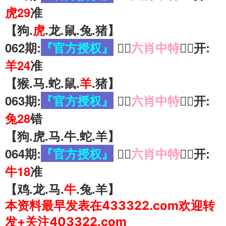
虎29
准
【狗.
虎
.龙.鼠.兔.猪】
062期:
『官方授权』
🏃‍♀️
六肖中特
🏃‍♀️开:
羊24
准
【猴.马.蛇.鼠.
羊
.猪】
063期:
『官方授权』
🏃‍♀️
六肖中特
🏃‍♀️开:
兔28
错
【狗.虎.马.牛.蛇.羊】
064期:
『官方授权』
🏃‍♀️
六肖中特
🏃‍♀️开:
牛18
准
【鸡.龙.马.
牛
.兔.羊】
本资料最早发表在433322.com欢迎转
发+关注403322.com