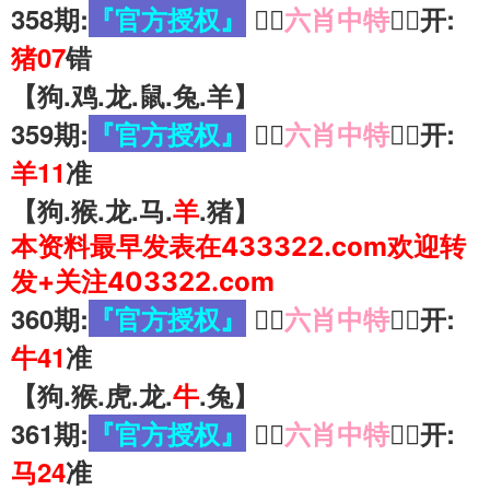
358期:
『官方授权』
🏃‍♀️
六肖中特
🏃‍♀️开:
猪07
错
【狗.鸡.龙.鼠.兔.羊】
359期:
『官方授权』
🏃‍♀️
六肖中特
🏃‍♀️开:
羊11
准
【狗.猴.龙.马.
羊
.猪】
本资料最早发表在433322.com欢迎转
发+关注403322.com
360期:
『官方授权』
🏃‍♀️
六肖中特
🏃‍♀️开:
牛41
准
【狗.猴.虎.龙.
牛
.兔】
361期:
『官方授权』
🏃‍♀️
六肖中特
🏃‍♀️开:
马24
准