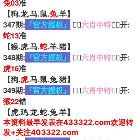
兔03
准
【狗.龙.马.鼠.
兔
.羊】
347期:
『官方授权』
🏃‍♀️
六肖中特
🏃‍♀️开:
蛇13
准
【猴.虎.马.
蛇
.羊.猪】
348期:
『官方授权』
🏃‍♀️
六肖中特
🏃‍♀️开:
虎16
准
【狗.
虎
.马.鼠.兔.猪】
349期:
『官方授权』
🏃‍♀️
六肖中特
🏃‍♀️开:
猴22
错
【虎.鸡.龙.蛇.兔.羊】
本资料最早发表在433322.com欢迎转
发+关注403322.com