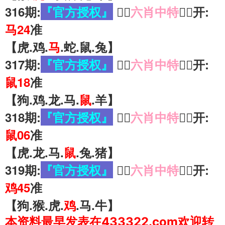
316期:
『官方授权』
🏃‍♀️
六肖中特
🏃‍♀️开:
马24
准
【虎.鸡.
马
.蛇.鼠.兔】
317期:
『官方授权』
🏃‍♀️
六肖中特
🏃‍♀️开:
鼠18
准
【狗.鸡.龙.马.
鼠
.羊】
318期:
『官方授权』
🏃‍♀️
六肖中特
🏃‍♀️开:
鼠06
准
【虎.龙.马.
鼠
.兔.猪】
319期:
『官方授权』
🏃‍♀️
六肖中特
🏃‍♀️开:
鸡45
准
【狗.猴.虎.
鸡
.马.牛】
本资料最早发表在433322.com欢迎转