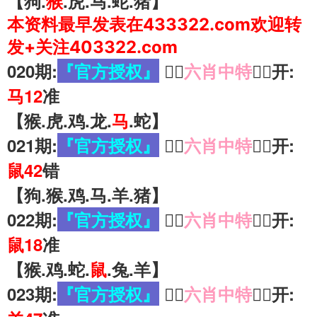
【狗.
猴
.虎.马.蛇.猪】
本资料最早发表在433322.com欢迎转
发+关注403322.com
020期:
『官方授权』
🏃‍♀️
六肖中特
🏃‍♀️开:
马12
准
【猴.虎.鸡.龙.
马
.蛇】
021期:
『官方授权』
🏃‍♀️
六肖中特
🏃‍♀️开:
鼠42
错
【狗.猴.鸡.马.羊.猪】
022期:
『官方授权』
🏃‍♀️
六肖中特
🏃‍♀️开:
鼠18
准
【猴.鸡.蛇.
鼠
.兔.羊】
023期:
『官方授权』
🏃‍♀️
六肖中特
🏃‍♀️开: